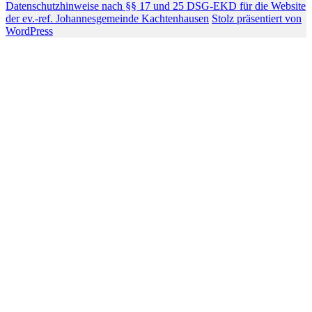
Datenschutzhinweise nach §§ 17 und 25 DSG-EKD für die Website
der ev.-ref. Johannesgemeinde Kachtenhausen
Stolz präsentiert von
WordPress