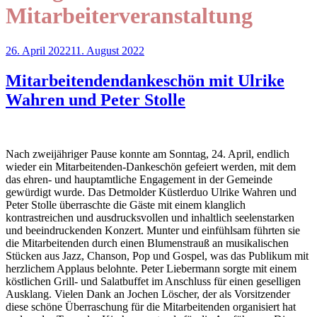
Mitarbeiterveranstaltung
Veröffentlicht
26. April 2022
11. August 2022
am
Mitarbeitendendankeschön mit Ulrike
Wahren und Peter Stolle
Nach zweijähriger Pause konnte am Sonntag, 24. April, endlich
wieder ein Mitarbeitenden-Dankeschön gefeiert werden, mit dem
das ehren- und hauptamtliche Engagement in der Gemeinde
gewürdigt wurde. Das Detmolder Küstlerduo Ulrike Wahren und
Peter Stolle überraschte die Gäste mit einem klanglich
kontrastreichen und ausdrucksvollen und inhaltlich seelenstarken
und beeindruckenden Konzert. Munter und einfühlsam führten sie
die Mitarbeitenden durch einen Blumenstrauß an musikalischen
Stücken aus Jazz, Chanson, Pop und Gospel, was das Publikum mit
herzlichem Applaus belohnte. Peter Liebermann sorgte mit einem
köstlichen Grill- und Salatbuffet im Anschluss für einen geselligen
Ausklang. Vielen Dank an Jochen Löscher, der als Vorsitzender
diese schöne Überraschung für die Mitarbeitenden organisiert hat