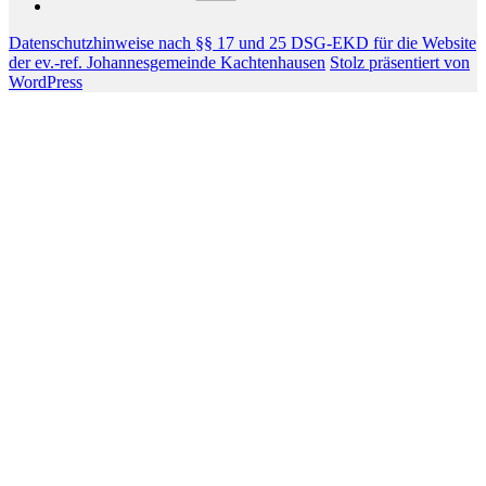
Datenschutzhinweise nach §§ 17 und 25 DSG-EKD für die Website
der ev.-ref. Johannesgemeinde Kachtenhausen
Stolz präsentiert von
WordPress