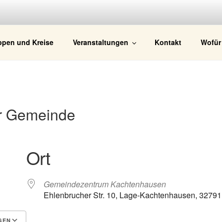
GEMEINDE KACHTEN
ppen und Kreise
Veranstaltungen
Kontakt
Wofür
r Gemeinde
Ort
Gemeindezentrum Kachtenhausen
Ehlenbrucher Str. 10, Lage-Kachtenhausen, 32791
GEN