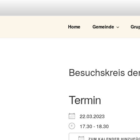
Zum
Inhalt
springen
JOHANNES
Home
Gemeinde
Gru
Besuchskreis de
Termin
22.03.2023
17.30 - 18.30
ZUM KALENDER HINZUFÜ