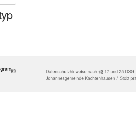
typ
 365
Outlook Live
agram
Datenschutzhinweise nach §§ 17 und 25 DSG-EK
Johannesgemeinde Kachtenhausen
Stolz pr