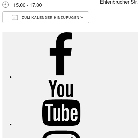
Ehlenbrucher Str
15.00 - 17.00
ZUM KALENDER HINZUFÜGEN
ICS herunterladen
Google Kalender
iCalendar
Office 365
Outlook Live
Facebook
YouTube
Instagram