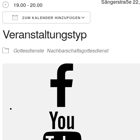
Sängerstraße 22
19.00 - 20.00
ZUM KALENDER HINZUFÜGEN
Veranstaltungstyp
ICS herunterladen
Google Kalender
iCalendar
Office 365
Outlook Live
Gottesdienste
Nachbarschaftsgottesdienst
Facebook
YouTube