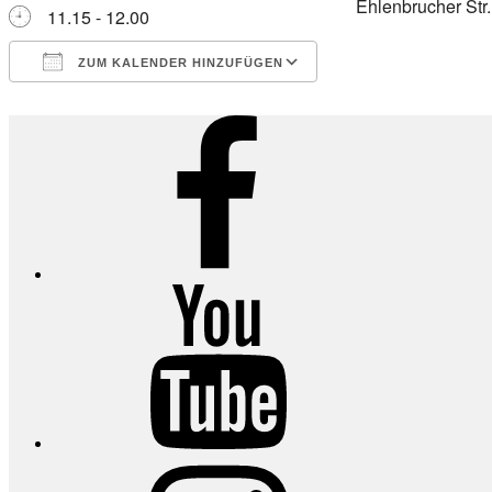
Ehlenbrucher Str
11.15 - 12.00
ZUM KALENDER HINZUFÜGEN
ICS herunterladen
Google Kalender
iCalendar
Office 365
Outlook Live
Facebook
YouTube
Instagram