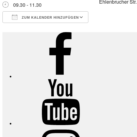
Ehlenbrucher Str
09.30 - 11.30
ZUM KALENDER HINZUFÜGEN
ICS herunterladen
Google Kalender
iCalendar
Office 365
Outlook Live
Facebook
YouTube
Instagram