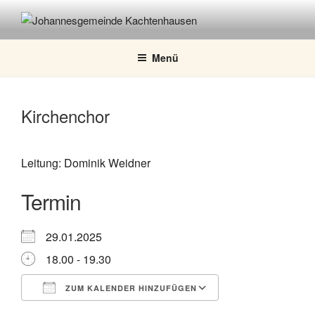
Zum
Inhalt
JOHANNESGEMEINDE
springen
KACHTENHAUSEN
Menü
Kirchenchor
Leitung: Dominik Weidner
Termin
29.01.2025
18.00 - 19.30
ZUM KALENDER HINZUFÜGEN