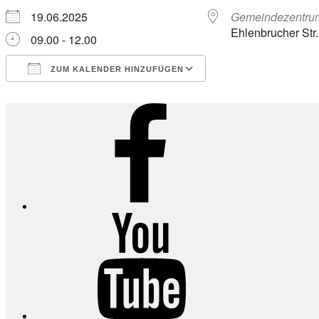
19.06.2025
Gemeindezentru
Ehlenbrucher Str
09.00 - 12.00
ZUM KALENDER HINZUFÜGEN
ICS herunterladen
Google Kalender
iCalendar
Office 365
Outlook Live
Facebook
YouTube