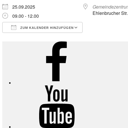
25.09.2025
Gemeindezentru
Ehlenbrucher Str
09.00 - 12.00
ZUM KALENDER HINZUFÜGEN
ICS herunterladen
Google Kalender
iCalendar
Office 365
Outlook Live
Facebook
YouTube