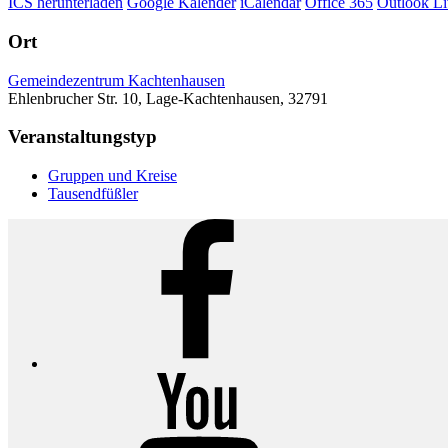
ICS herunterladen
Google Kalender
iCalendar
Office 365
Outlook Li
Ort
Gemeindezentrum Kachtenhausen
Ehlenbrucher Str. 10, Lage-Kachtenhausen, 32791
Veranstaltungstyp
Gruppen und Kreise
Tausendfüßler
Facebook
YouTube